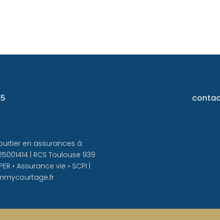
75
conta
urtier en assurances à
 25001414 | RCS Toulouse 939
PER • Assurance vie • SCPI |
ommycourtage.fr