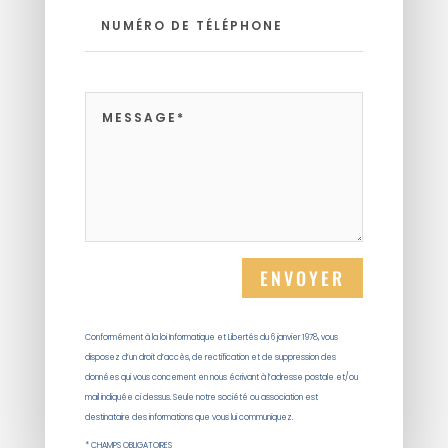
ENVOYER
Conformément à la loi Informatique et Libertés du 6 janvier 1978, vous
disposez d’un droit d’accès, de rectification et de suppression des
données qui vous concernent en nous écrivant à l’adresse postale et/ou
mail indiquée ci dessus. Seule notre société ou association est
destinataire des informations que vous lui communiquez.
* CHAMPS OBLIGATOIRES